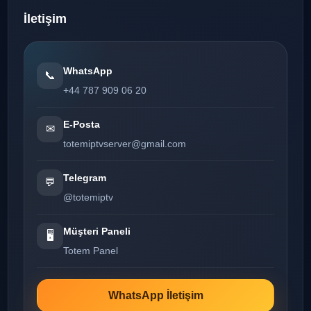
İletişim
WhatsApp
📞
+44 787 909 06 20
E-Posta
✉
totemiptvserver@gmail.com
Telegram
💬
@totemiptv
Müşteri Paneli
🖥️
Totem Panel
WhatsApp İletişim