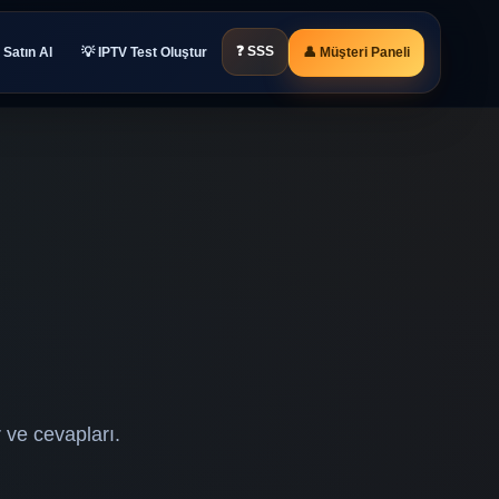
❓ SSS
Satın Al
💡 IPTV Test Oluştur
👤 Müşteri Paneli
 ve cevapları.