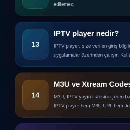
edilemez.
IPTV player nedir?
13
IPTV player, size verilen giriş bil
uygulamalar üzerinden çalışır. Kulla
M3U ve Xtream Codes
14
M3U, IPTV yayın listesini içeren bağ
IPTV player hem M3U URL hem de X