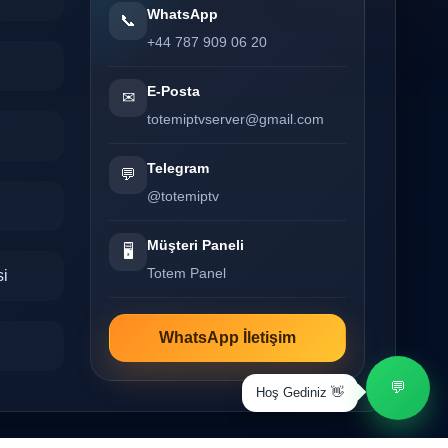
WhatsApp
📞
+44 787 909 06 20
E-Posta
✉
totemiptvserver@gmail.com
Telegram
💬
@totemiptv
Müşteri Paneli
🖥️
Totem Panel
si
WhatsApp İletişim
💬
Hoş Gediniz 👋