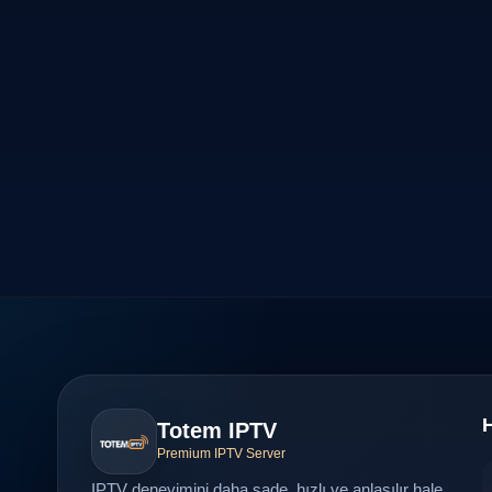
H
Totem IPTV
Premium IPTV Server
IPTV deneyimini daha sade, hızlı ve anlaşılır hale