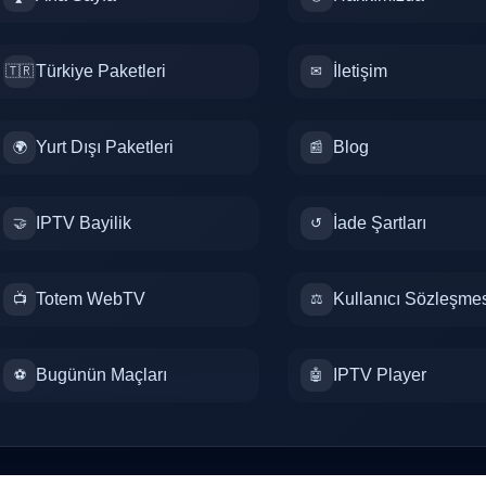
Türkiye Paketleri
İletişim
🇹🇷
✉
Yurt Dışı Paketleri
Blog
🌍
📰
IPTV Bayilik
İade Şartları
🤝
↺
Totem WebTV
Kullanıcı Sözleşme
📺
⚖
Bugünün Maçları
IPTV Player
⚽
🤖