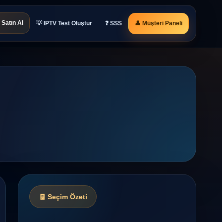
Satın Al
💡 IPTV Test Oluştur
❓ SSS
👤 Müşteri Paneli
🧾 Seçim Özeti