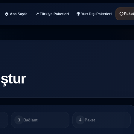
⭕ Paket 
🏠 Ana Sayfa
📍 Türkiye Paketleri
🌍 Yurt Dışı Paketleri
ştur
3
Bağlantı
4
Paket