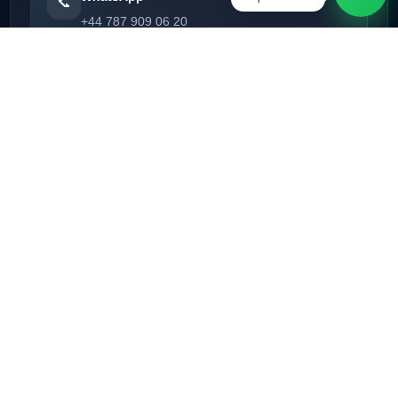
📞
Hoş Gediniz 👋
+44 787 909 06 20
E-Posta
✉
totemiptvserver@gmail.com
Telegram
💬
@totemiptv
Müşteri Paneli
🖥️
Totem Panel
WhatsApp İletişim
© 2026 Totem IPTV. Tüm hakları saklıdır.