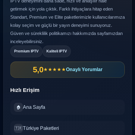
IPTV deneyimini daha sade, hızlı ve anlaşılır hale
getirmek için yola çıktık. Farklı ihtiyaçlara hitap eden
Standart, Premium ve Elite paketlerimizle kullanıcılarımıza
kolay seçim ve güçlü bir yayın deneyimi sunuyoruz.
Güven ve süreklilik politikamızı
hakkımızda
sayfamızdan
inceleyebilirsiniz.
Premium IPTV
Kaliteli IPTV
5,0
★★★★★
Onaylı Yorumlar
Hızlı Erişim
Ana Sayfa
🏠
Türkiye Paketleri
🇹🇷