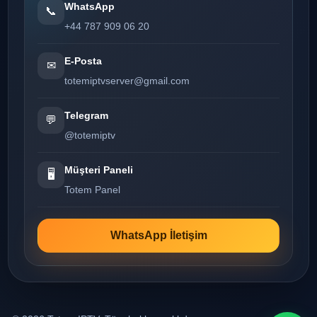
WhatsApp
📞
+44 787 909 06 20
E-Posta
✉
totemiptvserver@gmail.com
Telegram
💬
@totemiptv
Müşteri Paneli
🖥️
Totem Panel
WhatsApp İletişim