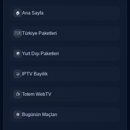
Ana Sayfa
🏠
Türkiye Paketleri
🇹🇷
Yurt Dışı Paketleri
🌍
IPTV Bayilik
🤝
Totem WebTV
📺
Bugünün Maçları
⚽