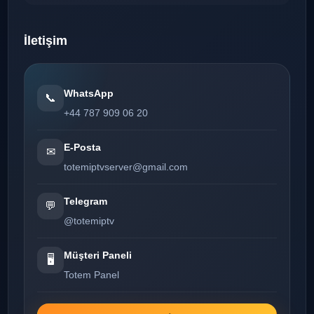
İletişim
WhatsApp
📞
+44 787 909 06 20
E-Posta
✉
totemiptvserver@gmail.com
Telegram
💬
@totemiptv
Müşteri Paneli
🖥️
Totem Panel