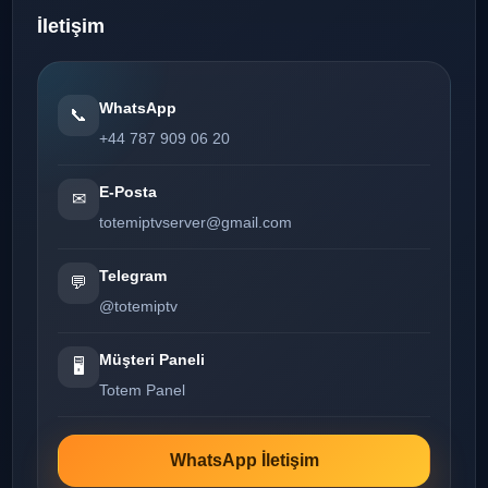
İletişim
WhatsApp
📞
+44 787 909 06 20
E-Posta
✉
totemiptvserver@gmail.com
Telegram
💬
@totemiptv
Müşteri Paneli
🖥️
Totem Panel
WhatsApp İletişim