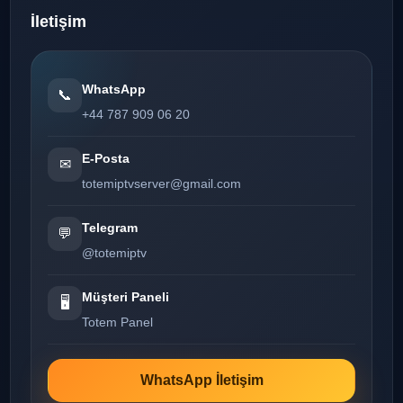
İletişim
WhatsApp
📞
+44 787 909 06 20
E-Posta
✉
totemiptvserver@gmail.com
Telegram
💬
@totemiptv
Müşteri Paneli
🖥️
Totem Panel
WhatsApp İletişim