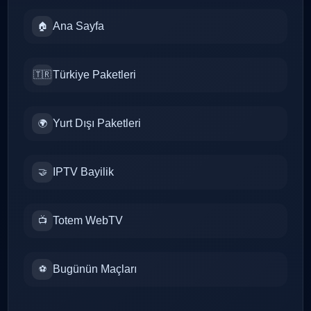
Ana Sayfa
🏠
Türkiye Paketleri
🇹🇷
Yurt Dışı Paketleri
🌍
IPTV Bayilik
🤝
Totem WebTV
📺
Bugünün Maçları
⚽