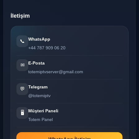
İletişim
WhatsApp
📞
+44 787 909 06 20
E-Posta
✉
totemiptvserver@gmail.com
Telegram
💬
@totemiptv
Müşteri Paneli
🖥️
Totem Panel