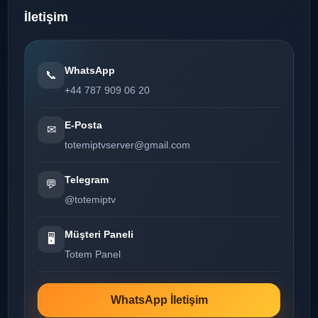
İletişim
WhatsApp
📞
+44 787 909 06 20
E-Posta
✉
totemiptvserver@gmail.com
Telegram
💬
@totemiptv
Müşteri Paneli
🖥️
Totem Panel
WhatsApp İletişim