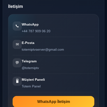
İletişim
WhatsApp
📞
+44 787 909 06 20
E-Posta
✉
totemiptvserver@gmail.com
Telegram
💬
@totemiptv
Müşteri Paneli
🖥️
Totem Panel
WhatsApp İletişim